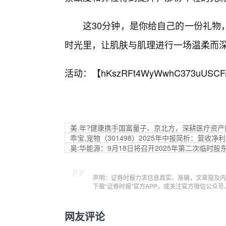
这30分钟，是你给自己的一份礼物
时光里，让肌肤与肌理进行一场温柔而
活动：【
hKszRFt4WyWwhC373uUSCF
美.年?健康携手国富量子、京北方，深耕医疗资产
乖宝,宠物（301498）2025年中报简析：营
昊:华能源：9月18日将召开2025年第二次临时股
声明：证券时报力求信息真实、准确，文章提及内
下载“证券时报”官方APP，或关注官方微信公众
网友评论