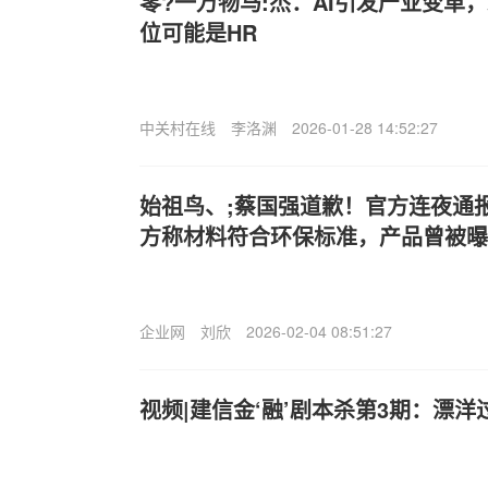
零?一万物马:杰：AI引发产业变革
位可能是HR
中关村在线
李洛渊
2026-01-28 14:52:27
始祖鸟、;蔡国强道歉！官方连夜通
方称材料符合环保标准，产品曾被曝
企业网
刘欣
2026-02-04 08:51:27
视频|建信金‘融’剧本杀第3期：漂