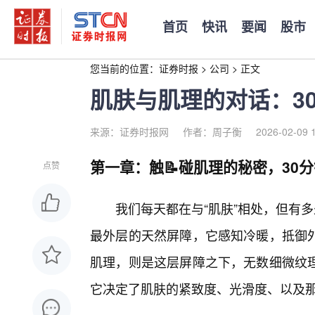
首页
快讯
要闻
股市
您当前的位置：
证券时报
>
公司
>
正文
肌肤与肌理的对话：3
来源：证券时报网
作者：周子衡
2026-02-09 
第一章：触📝碰肌理的秘密，30
点赞
我们每天都在与“肌肤”相处，但有
最外层的天然屏障，它感知冷暖，抵御
肌理，则是这层屏障之下，无数细微纹
它决定了肌肤的紧致度、光滑度、以及